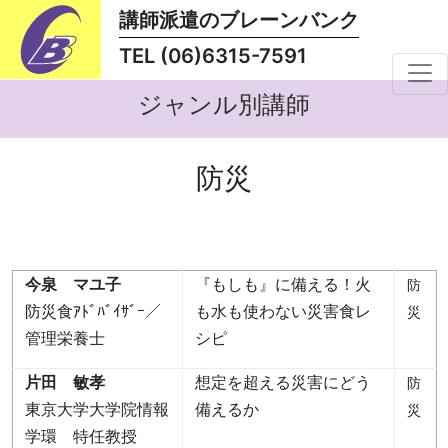
講師派遣のブレーンバンク
TEL (06)6315-7591
ジャンル別講師
防災
今泉 マユ子
『もしも』に備える！火
防
防災食ｱﾄﾞﾊﾞｲｻﾞｰ／
も水も使わない災害食レ
災
管理栄養士
シピ
片田 敏孝
想定を超える災害にどう
防
東京大学大学院情報
備えるか
災
学環 特任教授