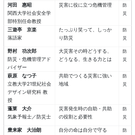
河田 惠昭
災害に役に立つ危機管理
防
関西大学社会安全学
災
部特別任命教授
三遊亭 京楽
たっぷり笑って、しっか
防
落語家
り防災
災
野村 功次郎
大災害その時どうする、
防
防災・危機管理アド
どうなる、生きる力とは
災
バイザー
萩原 なつ子
共助でつくる災害に強い
防
立教大学21世紀社会
地域
災
デザイン研究科 教
授
蓬莱 大介
災害発生時の自助・共助
防
気象予報士／防災士
の役割と必要性
災
豊来家 大治朗
自分の命は自分で守る
防