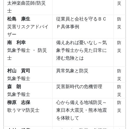
太神楽曲芸師/防災
災
士
松島 康生
従業員と会社を守るＢＣ
防
災害リスクアドバイ
Ｐ具体事例
災
ザー
南 利幸
備えあれば憂いなし～気
防
気象予報士 ・ 防災
象予報士から見た日常に
災
士
潜む危険とは
村山 貢司
異常気象と防災
防
気象予報士
災
森 朗
災害新時代の危機管理
防
気象予報士
災
柳原 志保
心から備える地域防災～
防
歌うママ防災士
東日本大震災・熊本地震
災
を体験して